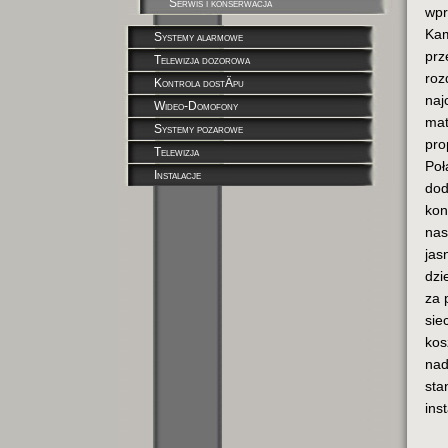
Serwis i konserwacja
wpr
Kam
Systemy alarmowe
prz
Telewizja dozorowa
roz
Kontrola dostÄpu
naj
Wideo-Domofony
mat
Systemy pozarowe
pro
Telewizja
Poł
Instalacje
dod
kon
nas
jas
dzi
za 
sie
kos
nad
sta
ins