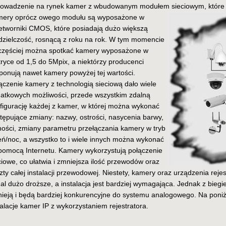
owadzenie na rynek kamer z wbudowanym modułem sieciowym, które 
ery oprócz owego modułu są wyposażone w
etworniki CMOS, które posiadają dużo większą
dzielczość, rosnącą z roku na rok. W tym momencie
częściej można spotkać kamery wyposażone w
ryce od 1,5 do 5Mpix, a niektórzy producenci
ponują nawet kamery powyżej tej wartości.
ączenie kamery z technologią sieciową dało wiele
atkowych możliwości, przede wszystkim zdalną
figurację każdej z kamer, w której można wykonać
tępujące zmiany: nazwy, ostrości, nasycenia barwy,
ności, zmiany parametru przełączania kamery w tryb
eń/noc, a wszystko to i wiele innych można wykonać
pomocą Internetu. Kamery wykorzystują połączenie
ciowe, co ułatwia i zmniejsza ilość przewodów oraz
zty całej instalacji przewodowej. Niestety, kamery oraz urządzenia rejes
al dużo droższe, a instalacja jest bardziej wymagająca. Jednak z bie
nieją i będą bardziej konkurencyjne do systemu analogowego. Na pon
talacje kamer IP z wykorzystaniem rejestratora.