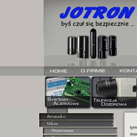
AktualnoĹci
UsĹugi
tym
Projektowanie
mon